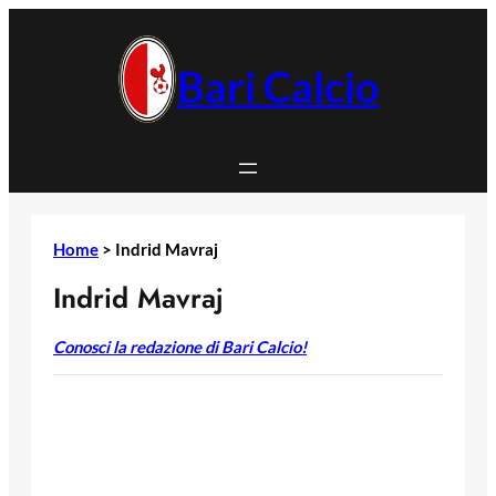
Vai
al
contenuto
Bari Calcio
Home
>
Indrid Mavraj
Indrid Mavraj
Conosci la redazione di Bari Calcio!