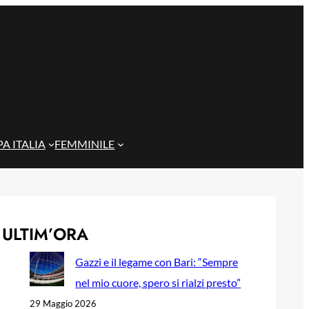
A ITALIA
FEMMINILE
ULTIM’ORA
Gazzi e il legame con Bari: “Sempre
nel mio cuore, spero si rialzi presto”
29 Maggio 2026