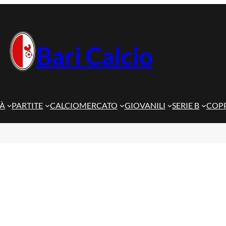
Bari Calcio
TÀ
PARTITE
CALCIOMERCATO
GIOVANILI
SERIE B
COPP