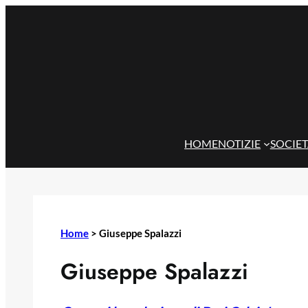
Vai
al
contenuto
HOME
NOTIZIE
SOCIE
Home
>
Giuseppe Spalazzi
Giuseppe Spalazzi