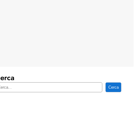
erca
Cerca