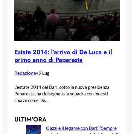
Estate 2014: l’arrivo di De Luca e il
primo anno di Paparesta
Redazione
•
9 Lug
L’estate 2014 del Bari, sotto la nuova presidenza
Paparesta, ha ridisegnato la squadra con innesti
chiave come De…
ULTIM’ORA
Gazzi e il legame con Bari: “Sempre