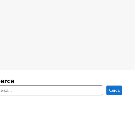
erca
Cerca