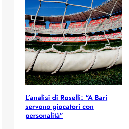
L’analisi di Roselli: “A Bari
servono giocatori con
personalità”