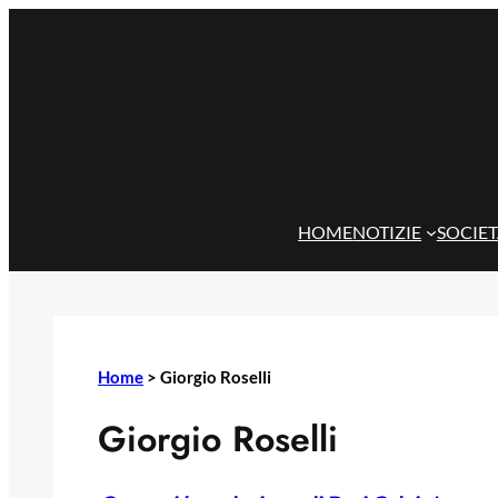
Vai
al
contenuto
HOME
NOTIZIE
SOCIE
Home
>
Giorgio Roselli
Giorgio Roselli