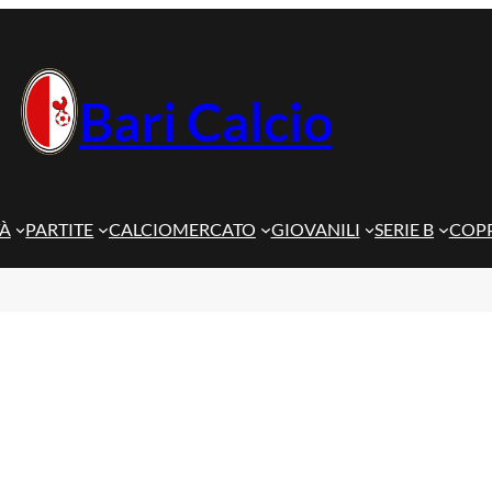
Bari Calcio
TÀ
PARTITE
CALCIOMERCATO
GIOVANILI
SERIE B
COPP