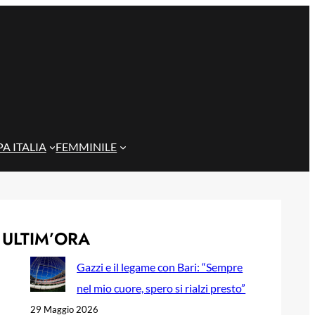
A ITALIA
FEMMINILE
ULTIM’ORA
Gazzi e il legame con Bari: “Sempre
nel mio cuore, spero si rialzi presto”
29 Maggio 2026