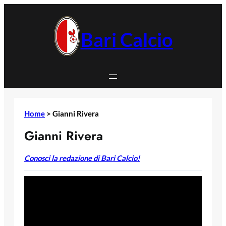
Vai
al
contenuto
Bari Calcio
Home
>
Gianni Rivera
Gianni Rivera
Conosci la redazione di Bari Calcio!