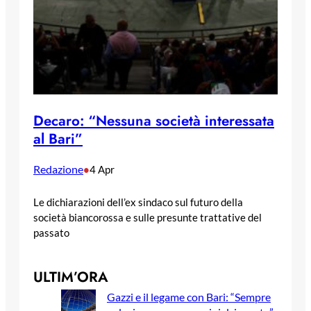
Decaro: “Nessuna società interessata
al Bari”
Redazione
•
4 Apr
Le dichiarazioni dell’ex sindaco sul futuro della
società biancorossa e sulle presunte trattative del
passato
ULTIM’ORA
Gazzi e il legame con Bari: “Sempre