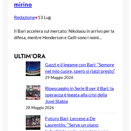
mirino
Redazione
•
13 Lug
Il Bari accelera sul mercato: Nikolaou in arrivo per la
difesa, mentre Henderson e Gelli sono i nomi…
ULTIM’ORA
Gazzi e il legame con Bari: “Sempre
nel mio cuore, spero si rialzi presto”
29 Maggio 2026
Ripescaggio in Serie B per il Bari: la
speranza è legata alla crisi della
Juve Stabia
28 Maggio 2026
Futuro Bari, Leccese a De
Laurentiis: “Serve un piano