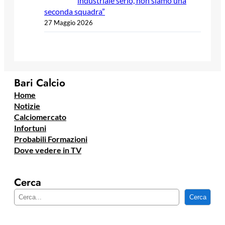
industriale serio, non siamo una
seconda squadra”
27 Maggio 2026
Bari Calcio
Home
Notizie
Calciomercato
Infortuni
Probabili Formazioni
Dove vedere in TV
Cerca
C
Cerca
e
r