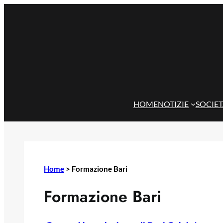
Vai
al
contenuto
HOME
NOTIZIE
SOCIE
Home
>
Formazione Bari
Formazione Bari