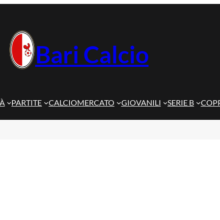
Bari Calcio
TÀ
PARTITE
CALCIOMERCATO
GIOVANILI
SERIE B
COPP