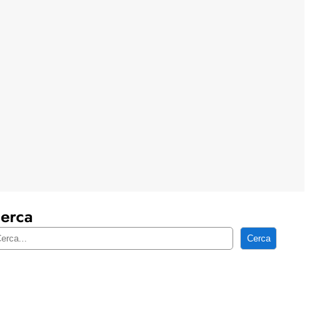
erca
Cerca