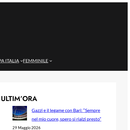
A ITALIA
FEMMINILE
ULTIM’ORA
Gazzi e il legame con Bari: “Sempre
nel mio cuore, spero si rialzi presto”
29 Maggio 2026