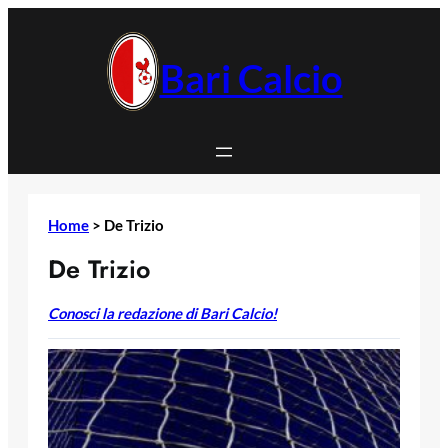
Vai
al
contenuto
Bari Calcio
Home
>
De Trizio
De Trizio
Conosci la redazione di Bari Calcio!