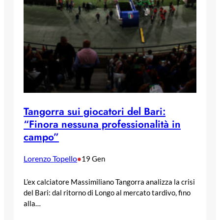
Tangorra sui giocatori del Bari:
“Finora nessuna professionalità in
campo”
Lorenzo Topello
•
19 Gen
L’ex calciatore Massimiliano Tangorra analizza la crisi
del Bari: dal ritorno di Longo al mercato tardivo, fino
alla…