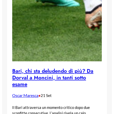
Bari, chi sta deludendo di più? Da
Dorval a Moncini, in tanti sotto
esame
Oscar Maresca
•
21 Set
Il Bari attraversa un momento critico dopo due
sconfitte consecutive. L’analisi rivela un calo