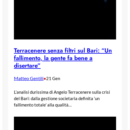
Terracenere senza filtri sul Bari: “Un
fallimento, la gente fa bene a
disertare”
Matteo Gentili
•
21 Gen
L’analisi durissima di Angelo Terracenere sulla crisi
del Bari: dalla gestione societaria definita ‘un
fallimento totale’ alla qualità…