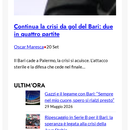
Continua la crisi da gol del Bari: due
in quattro partite
Oscar Maresca
•
20 Set
Il Bari cade a Palermo, la crisi si acuisce. L’attacco
sterile e la difesa che cede nel finale…
ULTIM’ORA
Gazzi e il legame con Bari: “Sempre
nel mio cuore, spero si rialzi presto”
29 Maggio 2026
Ripescaggio in Serie B per il Bari: la
speranza è legata alla crisi della
Juve Stabia