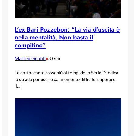
L’ex Bari Pozzebon: “La via d’uscita è
nella mentalità. Non basta il
compitino”
Matteo Gentili
•
8 Gen
L’ex attaccante rossoblù ai tempi della Serie D indica
la strada per uscire dal momento difficile: superare
il…