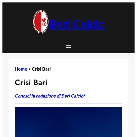
Vai
al
contenuto
Bari Calcio
Home
>
Crisi Bari
Crisi Bari
Conosci la redazione di Bari Calcio!