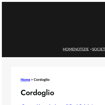
Vai
al
contenuto
HOME
NOTIZIE
SOCIE
Home
>
Cordoglio
Cordoglio