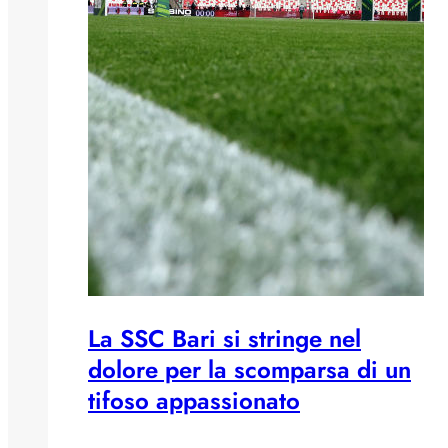
La SSC Bari si stringe nel
dolore per la scomparsa di un
tifoso appassionato