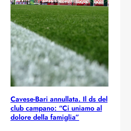
Cavese-Bari annullata. Il ds del
club campano: “Ci uniamo al
dolore della famiglia”