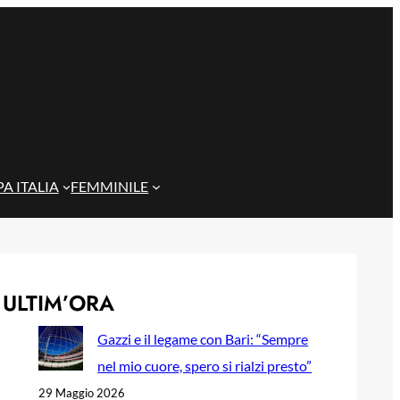
A ITALIA
FEMMINILE
ULTIM’ORA
Gazzi e il legame con Bari: “Sempre
nel mio cuore, spero si rialzi presto”
29 Maggio 2026