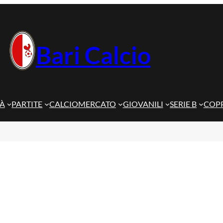
Bari Calcio
TÀ
PARTITE
CALCIOMERCATO
GIOVANILI
SERIE B
COPP