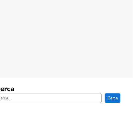
erca
Cerca