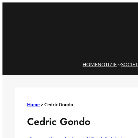
Vai
al
contenuto
HOME
NOTIZIE
SOCIE
Home
>
Cedric Gondo
Cedric Gondo