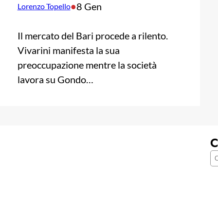
•
8 Gen
Lorenzo Topello
Il mercato del Bari procede a rilento.
Vivarini manifesta la sua
preoccupazione mentre la società
lavora su Gondo…
C
C
e
r
c
a