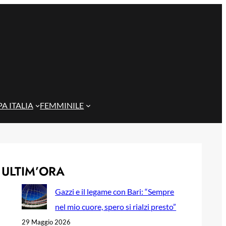
A ITALIA
FEMMINILE
ULTIM’ORA
Gazzi e il legame con Bari: “Sempre
nel mio cuore, spero si rialzi presto”
29 Maggio 2026