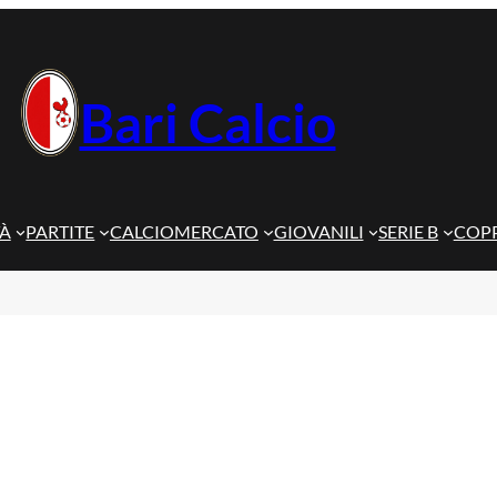
Bari Calcio
TÀ
PARTITE
CALCIOMERCATO
GIOVANILI
SERIE B
COPP