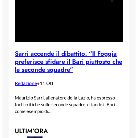
Sarri accende il dibattito: “Il Foggia
preferisce sfidare il Bari piuttosto che
le seconde squadre”
Redazione
•
11 Ott
Maurizio Sarri, allenatore della Lazio, ha espresso
forti critiche sulle seconde squadre, citando il Bari
come esempio di…
ULTIM’ORA