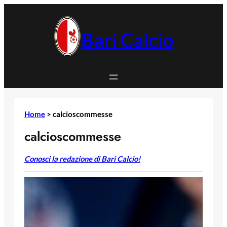
Vai
al
contenuto
Bari Calcio
Home
>
calcioscommesse
calcioscommesse
Conosci la redazione di Bari Calcio!