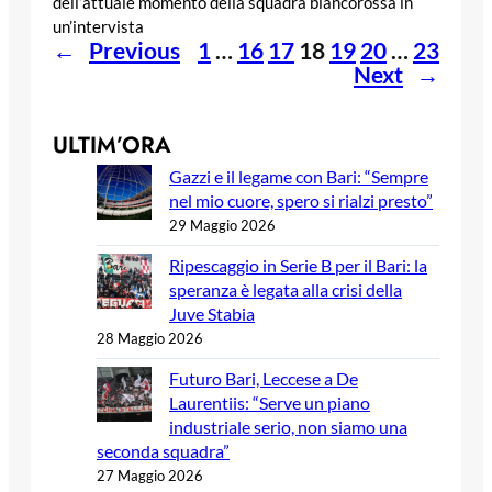
dell’attuale momento della squadra biancorossa in
un’intervista
←
Previous
1
…
16
17
18
19
20
…
23
Next
→
ULTIM’ORA
Gazzi e il legame con Bari: “Sempre
nel mio cuore, spero si rialzi presto”
29 Maggio 2026
Ripescaggio in Serie B per il Bari: la
speranza è legata alla crisi della
Juve Stabia
28 Maggio 2026
Futuro Bari, Leccese a De
Laurentiis: “Serve un piano
industriale serio, non siamo una
seconda squadra”
27 Maggio 2026