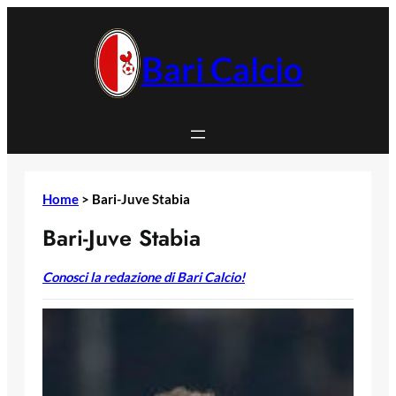
Vai
al
contenuto
Bari Calcio
Home
>
Bari-Juve Stabia
Bari-Juve Stabia
Conosci la redazione di Bari Calcio!