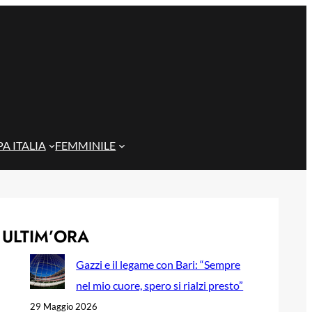
A ITALIA
FEMMINILE
ULTIM’ORA
Gazzi e il legame con Bari: “Sempre
nel mio cuore, spero si rialzi presto”
29 Maggio 2026