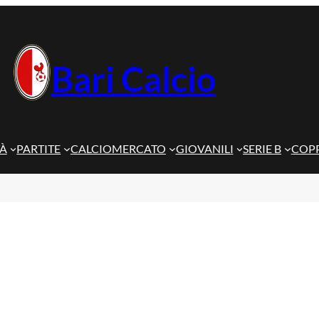
Bari Calcio
TÀ
PARTITE
CALCIOMERCATO
GIOVANILI
SERIE B
COPP