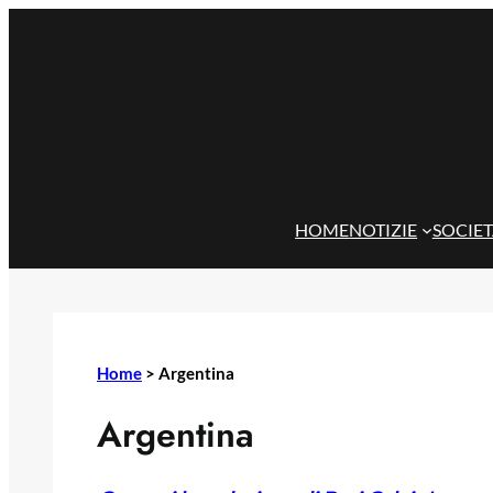
Vai
al
contenuto
HOME
NOTIZIE
SOCIE
Home
>
Argentina
Argentina