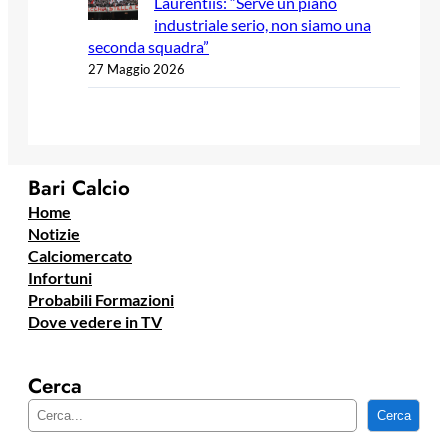
Laurentiis: “Serve un piano
industriale serio, non siamo una
seconda squadra”
27 Maggio 2026
Bari Calcio
Home
Notizie
Calciomercato
Infortuni
Probabili Formazioni
Dove vedere in TV
Cerca
C
Cerca
e