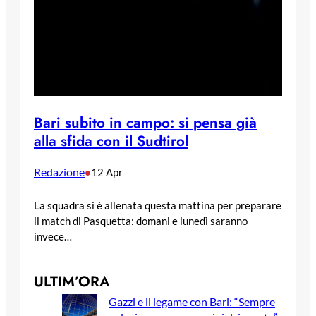
Bari subito in campo: si pensa già
alla sfida con il Sudtirol
Redazione
•
12 Apr
La squadra si è allenata questa mattina per preparare
il match di Pasquetta: domani e lunedì saranno
invece…
ULTIM’ORA
Gazzi e il legame con Bari: “Sempre