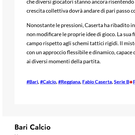
che diversi giocatori stanno ancora risentendo 
crescita collettiva dovrà andare di pari passo c
Nonostante le pressioni, Caserta ha ribadito i
non modificare le proprie idee di gioco. La sua f
campo rispetto agli schemi tattici rigidi. Il mi
con un approccio flessibile e dinamico, capace d
ai diversi momenti della partita.
•
#Bari
, 
#Calcio
, 
#Reggiana
, 
Fabio Caserta
, 
Serie B
P
Bari Calcio