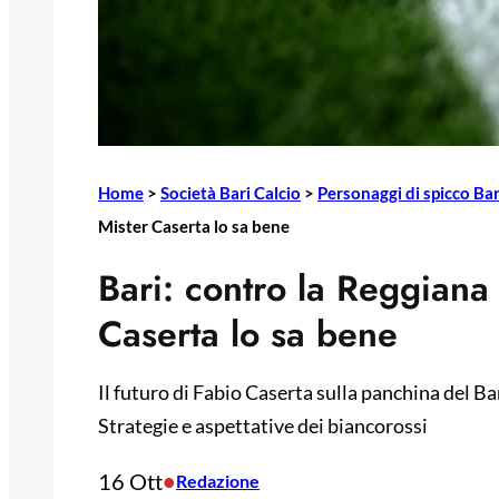
Home
>
Società Bari Calcio
>
Personaggi di spicco Bar
Mister Caserta lo sa bene
Bari: contro la Reggiana v
Caserta lo sa bene
Il futuro di Fabio Caserta sulla panchina del Bar
Strategie e aspettative dei biancorossi
16 Ott
•
Redazione