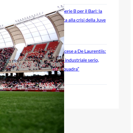
Ripescaggio in Serie B per il Bari: la
speranza è legata alla crisi della Juve
Stabia
28 Maggio 2026
Futuro Bari, Leccese a De Laurentiis:
“Serve un piano industriale serio,
non siamo una seconda squadra”
27 Maggio 2026