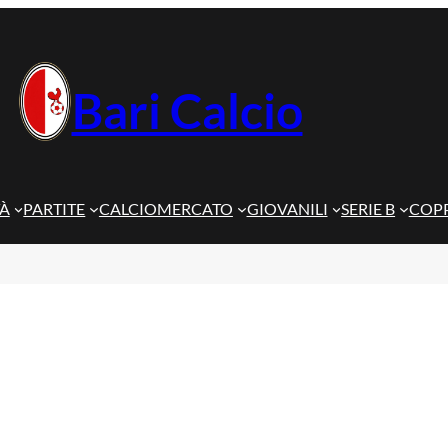
Bari Calcio
TÀ
PARTITE
CALCIOMERCATO
GIOVANILI
SERIE B
COPP