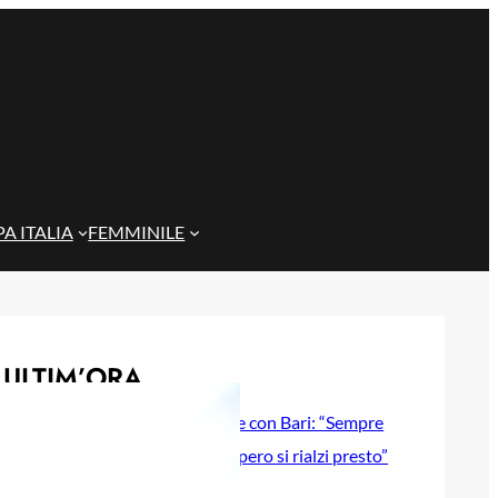
A ITALIA
FEMMINILE
ULTIM’ORA
Gazzi e il legame con Bari: “Sempre
nel mio cuore, spero si rialzi presto”
29 Maggio 2026