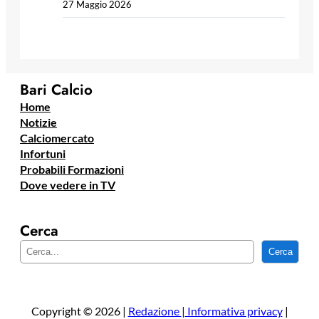
27 Maggio 2026
Bari Calcio
Home
Notizie
Calciomercato
Infortuni
Probabili Formazioni
Dove vedere in TV
Cerca
C
Cerca
e
r
c
a
Copyright © 2026 |
Redazione
|
Informativa privacy
|