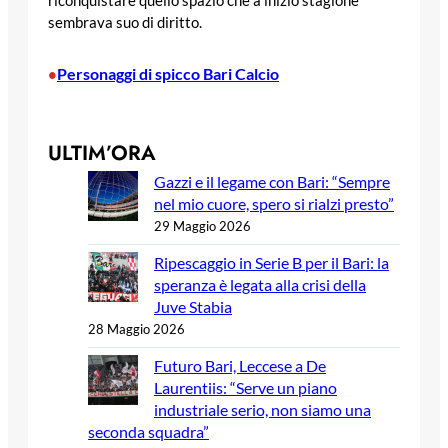
riconquistare quello spazio che a inizio stagione
sembrava suo di diritto.
Personaggi di spicco Bari Calcio
•
ULTIM’ORA
Gazzi e il legame con Bari: “Sempre
nel mio cuore, spero si rialzi presto”
29 Maggio 2026
Ripescaggio in Serie B per il Bari: la
speranza è legata alla crisi della
Juve Stabia
28 Maggio 2026
Futuro Bari, Leccese a De
Laurentiis: “Serve un piano
industriale serio, non siamo una
seconda squadra”