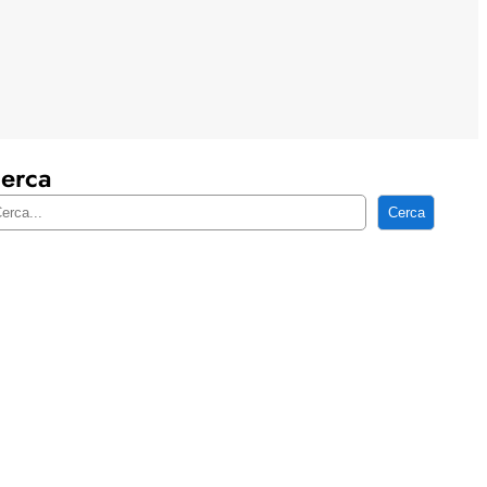
erca
Cerca