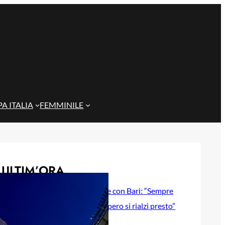
A ITALIA
FEMMINILE
ULTIM’ORA
Gazzi e il legame con Bari: “Sempre
nel mio cuore, spero si rialzi presto”
29 Maggio 2026