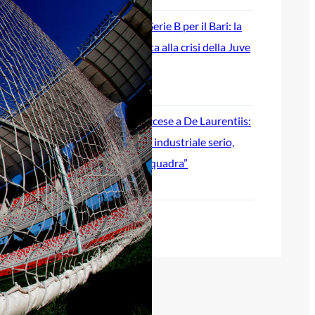
Ripescaggio in Serie B per il Bari: la
speranza è legata alla crisi della Juve
Stabia
28 Maggio 2026
Futuro Bari, Leccese a De Laurentiis:
“Serve un piano industriale serio,
non siamo una seconda squadra”
27 Maggio 2026