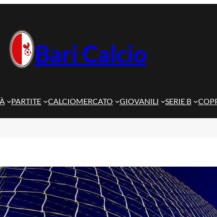
Bari Calcio
TÀ
PARTITE
CALCIOMERCATO
GIOVANILI
SERIE B
COPP