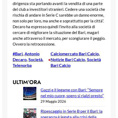
dirigenza sta portando avanti la vendita di una parte
del club a investitori stranieri. Cedere una società che
rischia di andare in Serie C sarebbe un danno enorme,
non solo per loro, ma anche e soprattutto per la città”.
Decaro ha espresso quindi l’invito alla società di
cercare di migliorare la situazione del Bari, magari
anche attraverso il mercato, per scongiurare il peggio.
Ovvero la retrocessione.
#Bari
, 
Antonio
Calciomercato Bari Calcio
, 
Decaro
, 
Società
, 
Notizie Bari Calcio
, 
Società
•
Telenorba
Bari Calcio
ULTIM’ORA
Gazzi e il legame con Bari: “Sempre
nel mio cuore, spero si rialzi presto”
29 Maggio 2026
Ripescaggio in Serie B per il Bari: la
speranza è legata alla crisi della