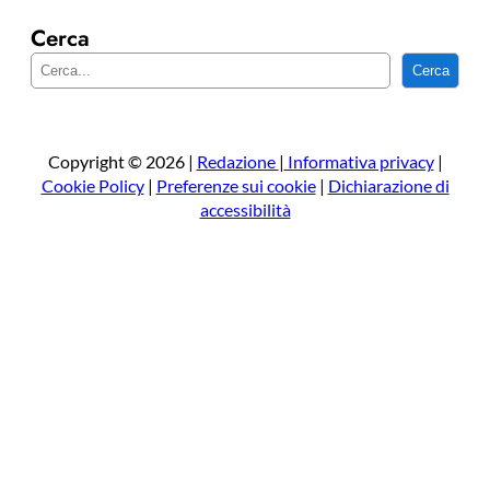
Cerca
C
Cerca
e
r
c
a
Copyright © 2026 |
Redazione
|
Informativa privacy
|
Cookie Policy
|
Preferenze sui cookie
|
Dichiarazione di
accessibilità