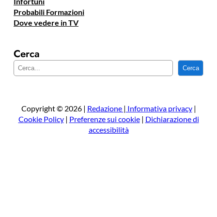
Infortuni
Probabili Formazioni
Dove vedere in TV
Cerca
C
Cerca
e
r
c
a
Copyright © 2026 |
Redazione
|
Informativa privacy
|
Cookie Policy
|
Preferenze sui cookie
|
Dichiarazione di
accessibilità