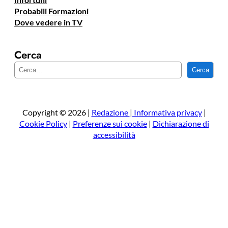
Probabili Formazioni
Dove vedere in TV
Cerca
C
Cerca
e
r
c
a
Copyright © 2026 |
Redazione
|
Informativa privacy
|
Cookie Policy
|
Preferenze sui cookie
|
Dichiarazione di
accessibilità