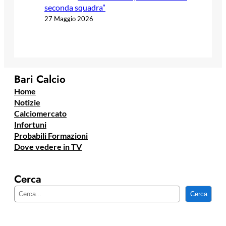
seconda squadra”
27 Maggio 2026
Bari Calcio
Home
Notizie
Calciomercato
Infortuni
Probabili Formazioni
Dove vedere in TV
Cerca
C
Cerca
e
r
c