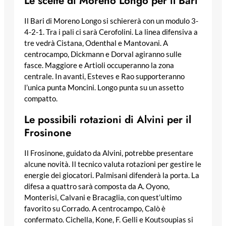
Le scelte di Moreno Longo per il Bari
Il Bari di Moreno Longo si schiererà con un modulo 3-
4-2-1. Tra i pali ci sarà Cerofolini. La linea difensiva a
tre vedrà Cistana, Odenthal e Mantovani. A
centrocampo, Dickmann e Dorval agiranno sulle
fasce. Maggiore e Artioli occuperanno la zona
centrale. In avanti, Esteves e Rao supporteranno
l’unica punta Moncini. Longo punta su un assetto
compatto.
Le possibili rotazioni di Alvini per il
Frosinone
Il Frosinone, guidato da Alvini, potrebbe presentare
alcune novità. Il tecnico valuta rotazioni per gestire le
energie dei giocatori. Palmisani difenderà la porta. La
difesa a quattro sarà composta da A. Oyono,
Monterisi, Calvani e Bracaglia, con quest’ultimo
favorito su Corrado. A centrocampo, Calò è
confermato. Cichella, Kone, F. Gelli e Koutsoupias si