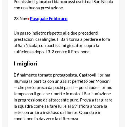
Pochissimi i giocatori biancorossi usciti dal San Nicola
con una buona prestazione.
Pasquale Febbraro
23 Nov
•
Un passo indietro rispetto alle due precedenti
prestazioni casalinghe. Il Bari torna a perdere e lo fa
al San Nicola, con pochissimi giocatori sopra la
sufficienza dopo il 3-2 contro il Frosinone.
I migliori
È finalmente tornato protagonista.
Castrovilli
prima
illumina la partita con un assist perfetto per Moncini
— che però spreca da pochi passi — poi chiude il primo
tempo con il gol che rimette in moto il Bari: un’azione
in progressione da attaccante puro. Prova a far girare
la squadra come sa fare lui, e al 69’ sfiora ancora la
rete con un tiro insidioso dal limite. Quando è in
condizione fa davvero la differenza.