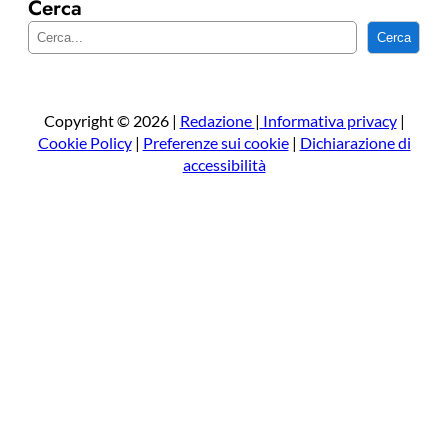
Cerca
C
Cerca
e
r
c
a
Copyright © 2026 |
Redazione
|
Informativa privacy
|
Cookie Policy
|
Preferenze sui cookie
|
Dichiarazione di
accessibilità