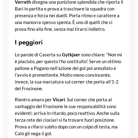
Verreth
disegna una punizione splendida che riporta il
Bari in partita e prova a trascinare la squadra con
presenza e forza nei duelli. Porta ritmo e carattere a
una manovra spesso spenta. È uno di quelli che ci
prova fino alla fine, senza mai tirarsi indietro.
I peggiori
Le parole di Caserta su
Gytkjaer
sono chiare: “Non mi
è piaciuto, per questo l’ho sostituito”. Serve un ottimo
pallone a Pagano nell’azione del gol poi annullato e
l’avvio è promettente. Molto meno convincente,
invece, la sua marcatura sul corner che porta all’1-2
del Frosinone.
Rientro amaro per
Vicari
. Sul corner che porta al
vantaggio del Frosinone le sue responsabilità sono
evidenti: arriva in ritardo, poco reattivo. Anche sulla
terza rete dei ciociari si fa trovare fuori posizione.
Prova a rifarsi subito dopo con un colpo di testa, ma
Calò gli nega il gol.