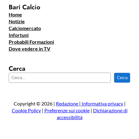
Bari Calcio
Home
Notizie
Calciomercato
Infortuni
Probabili Formazioni
Dove vedere in TV
Cerca
C
Cerca
e
r
c
a
Copyright © 2026 |
Redazione
|
Informativa privacy
|
Cookie Policy
|
Preferenze sui cookie
|
Dichiarazione di
accessibilità