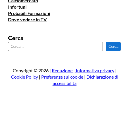
Calciomercato
Infortuni
Probabili Formazioni
Dove vedere in TV
Cerca
C
Cerca
e
r
c
a
Copyright © 2026 |
Redazione
|
Informativa privacy
|
Cookie Policy
|
Preferenze sui cookie
|
Dichiarazione di
accessibilità