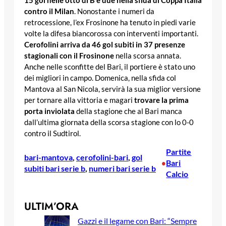
15 gol nelle otto di B e due nella sfida di Coppa Italia
contro il Milan
. Nonostante i numeri da
retrocessione, l’ex Frosinone ha tenuto in piedi varie
volte la difesa biancorossa con interventi importanti.
Cerofolini arriva da 46 gol subiti in 37 presenze
stagionali con il Frosinone
nella scorsa annata.
Anche nelle sconfitte del Bari, il portiere è stato uno
dei migliori in campo. Domenica, nella sfida col
Mantova al San Nicola, servirà la sua miglior versione
per tornare alla vittoria e magari
trovare la prima
porta inviolata
della stagione che al Bari manca
dall’ultima giornata della scorsa stagione con lo 0-0
contro il Sudtirol.
Partite
bari-mantova
, 
cerofolini-bari
, 
gol
Bari
•
subiti bari serie b
, 
numeri bari serie b
Calcio
ULTIM’ORA
Gazzi e il legame con Bari: “Sempre