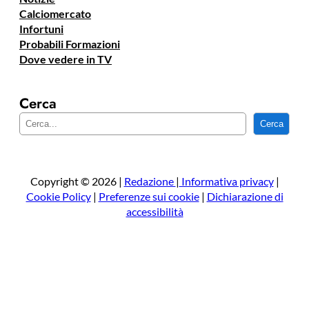
Calciomercato
Infortuni
Probabili Formazioni
Dove vedere in TV
Cerca
C
Cerca
e
r
c
a
Copyright © 2026 |
Redazione
|
Informativa privacy
|
Cookie Policy
|
Preferenze sui cookie
|
Dichiarazione di
accessibilità