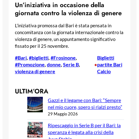
Un’iniziativa in occasione della
giornata contro la violenza di genere
L’iniziativa promossa dal Bari è stata pensata in
concomitanza con la giornata internazionale contro la
violenza di genere, un appuntamento significativo
fissato per il 25 novembre.
#Bari
, 
#biglietti
, 
#Frosinone
, 
Biglietti
#Promozione
, 
donne
, 
Serie B
, 
partite Bari
•
violenza di genere
Calcio
ULTIM’ORA
Gazzi e il legame con Bari: “Sempre
nel mio cuore, spero si rialzi presto”
29 Maggio 2026
Ripescaggio in Serie B per il Bari: la
speranza è legata alla crisi della
Juve Stabia