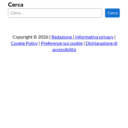
Cerca
C
Cerca
e
r
c
a
Copyright © 2026 |
Redazione
|
Informativa privacy
|
Cookie Policy
|
Preferenze sui cookie
|
Dichiarazione di
accessibilità