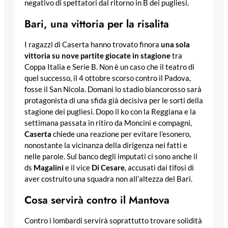
negativo di spettatori dal ritorno in B dei pugliesi.
Bari, una vittoria per la risalita
I ragazzi di Caserta hanno trovato finora
una sola
vittoria su nove partite giocate in stagione
tra
Coppa Italia e Serie B. Non è un caso che il teatro di
quel successo, il 4 ottobre scorso contro il Padova,
fosse il San Nicola. Domani lo stadio biancorosso sarà
protagonista di una sfida già decisiva per le sorti della
stagione dei pugliesi. Dopo il ko con la Reggiana e la
settimana passata in ritiro da Moncini e compagni,
Caserta
chiede una reazione per evitare l’esonero,
nonostante la vicinanza della dirigenza nei fatti e
nelle parole. Sul banco degli imputati ci sono anche il
ds
Magalini
e il vice
Di Cesare
, accusati dai tifosi di
aver costruito una squadra non all’altezza del Bari.
Cosa servirà contro il Mantova
Contro i lombardi servirà soprattutto trovare solidità