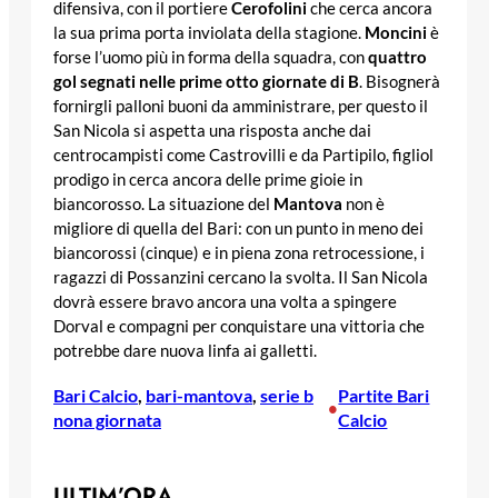
difensiva, con il portiere
Cerofolini
che cerca ancora
la sua prima porta inviolata della stagione.
Moncini
è
forse l’uomo più in forma della squadra, con
quattro
gol segnati nelle prime otto giornate di B
. Bisognerà
fornirgli palloni buoni da amministrare, per questo il
San Nicola si aspetta una risposta anche dai
centrocampisti come Castrovilli e da Partipilo, figliol
prodigo in cerca ancora delle prime gioie in
biancorosso. La situazione del
Mantova
non è
migliore di quella del Bari: con un punto in meno dei
biancorossi (cinque) e in piena zona retrocessione, i
ragazzi di Possanzini cercano la svolta. Il San Nicola
dovrà essere bravo ancora una volta a spingere
Dorval e compagni per conquistare una vittoria che
potrebbe dare nuova linfa ai galletti.
Bari Calcio
, 
bari-mantova
, 
serie b
Partite Bari
•
nona giornata
Calcio
ULTIM’ORA