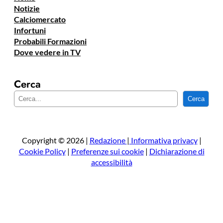
Notizie
Calciomercato
Infortuni
Probabili Formazioni
Dove vedere in TV
Cerca
C
Cerca
e
r
c
a
Copyright © 2026 |
Redazione
|
Informativa privacy
|
Cookie Policy
|
Preferenze sui cookie
|
Dichiarazione di
accessibilità