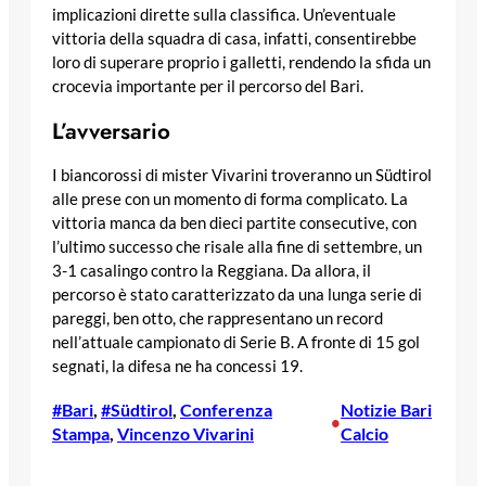
implicazioni dirette sulla classifica. Un’eventuale
vittoria della squadra di casa, infatti, consentirebbe
loro di superare proprio i galletti, rendendo la sfida un
crocevia importante per il percorso del Bari.
L’avversario
I biancorossi di mister Vivarini troveranno un Südtirol
alle prese con un momento di forma complicato. La
vittoria manca da ben dieci partite consecutive, con
l’ultimo successo che risale alla fine di settembre, un
3-1 casalingo contro la Reggiana. Da allora, il
percorso è stato caratterizzato da una lunga serie di
pareggi, ben otto, che rappresentano un record
nell’attuale campionato di Serie B. A fronte di 15 gol
segnati, la difesa ne ha concessi 19.
#Bari
, 
#Südtirol
, 
Conferenza
Notizie Bari
•
Stampa
, 
Vincenzo Vivarini
Calcio