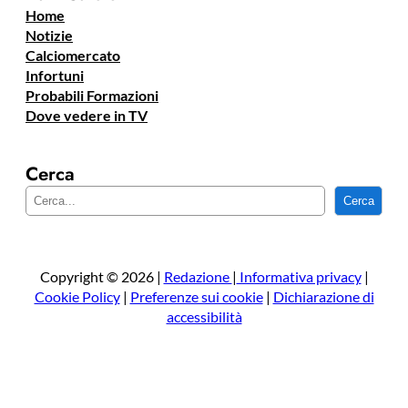
Home
Notizie
Calciomercato
Infortuni
Probabili Formazioni
Dove vedere in TV
Cerca
C
Cerca
e
r
c
a
Copyright © 2026 |
Redazione
|
Informativa privacy
|
Cookie Policy
|
Preferenze sui cookie
|
Dichiarazione di
accessibilità