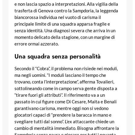
e non lascia spazio a interpretazioni. Alla vigilia della
trasferta di Genova contro la Sampdoria, la leggenda
biancorossa individua nel vuoto di carisma il
principale limite di una squadra apparsa fragile e
senza identità. Una diagnosi severa che arriva in un
momento delicato della stagione, con un margine di
errore ormai azzerato.
Una squadra senza personalità
Secondo il “Cobra”, il problema non risiede nei moduli,
ma negli uomini. “I moduli lasciano il tempo che
trovano, conta l’interpretazione”, afferma Tovalieri,
sottolineando come in campo serva gente disposta a
“tirare fuori gli attributi”. Il riferimento va a un
passato in cui figure come Di Cesare, Maita e Benali
garantivano carisma, mentre oggi non si vedono
giocatori capaci di “prendere la baracca in mano e
svegliare tutti dal sonno”. L’ex attaccante chiede un
cambio di mentalità immediato. Bisogna affrontare la
Sampdoria senza paura e giocare per tutti i novanta