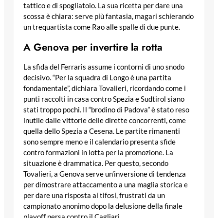
tattico e di spogliatoio. La sua ricetta per dare una
scossa è chiara: serve più fantasia, magari schierando
un trequartista come Rao alle spalle di due punte.
A Genova per invertire la rotta
La sfida del Ferraris assume i contorni di uno snodo
decisivo. “Per la squadra di Longo è una partita
fondamentale”, dichiara Tovalieri, ricordando come i
punti raccolti in casa contro Spezia e Sudtirol siano
stati troppo pochi. Il “brodino di Padova” è stato reso
inutile dalle vittorie delle dirette concorrenti, come
quella dello Spezia a Cesena. Le partite rimanenti
sono sempre meno e il calendario presenta sfide
contro formazioni in lotta per la promozione. La
situazione è drammatica. Per questo, secondo
Tovalieri, a Genova serve un’inversione di tendenza
per dimostrare attaccamento a una maglia storica e
per dare una risposta ai tifosi, frustrati da un
campionato anonimo dopo la delusione della finale
playoff persa contro il Cagliari.