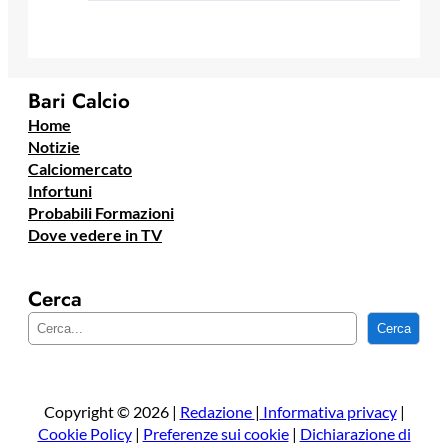
Bari Calcio
Home
Notizie
Calciomercato
Infortuni
Probabili Formazioni
Dove vedere in TV
Cerca
C
Cerca
e
r
c
a
Copyright © 2026 |
Redazione
|
Informativa privacy
|
Cookie Policy
|
Preferenze sui cookie
|
Dichiarazione di