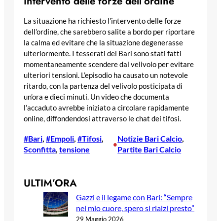
Intervento delle forze dell’ordine
La situazione ha richiesto l’intervento delle forze
dell’ordine, che sarebbero salite a bordo per riportare
la calma ed evitare che la situazione degenerasse
ulteriormente. I tesserati del Bari sono stati fatti
momentaneamente scendere dal velivolo per evitare
ulteriori tensioni. L’episodio ha causato un notevole
ritardo, con la partenza del velivolo posticipata di
un’ora e dieci minuti. Un video che documenta
l’accaduto avrebbe iniziato a circolare rapidamente
online, diffondendosi attraverso le chat dei tifosi.
#Bari
, 
#Empoli
, 
#Tifosi
, 
Notizie Bari Calcio
, 
•
Sconfitta
, 
tensione
Partite Bari Calcio
ULTIM’ORA
Gazzi e il legame con Bari: “Sempre
nel mio cuore, spero si rialzi presto”
29 Maggio 2026