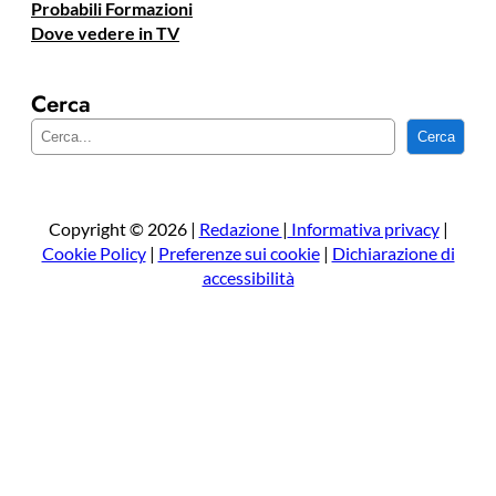
Probabili Formazioni
Dove vedere in TV
Cerca
C
Cerca
e
r
c
a
Copyright © 2026 |
Redazione
|
Informativa privacy
|
Cookie Policy
|
Preferenze sui cookie
|
Dichiarazione di
accessibilità