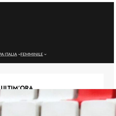
A ITALIA
FEMMINILE
ULTIM’ORA
Gazzi e il legame con Bari: “Sempre
nel mio cuore, spero si rialzi presto”
29 Maggio 2026