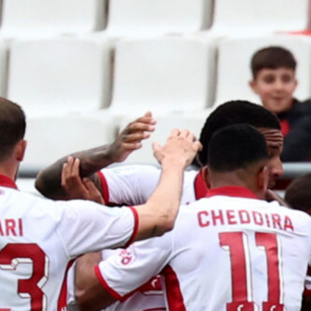
Ripescaggio in Serie B per il Bari: la
speranza è legata alla crisi della Juve
Stabia
28 Maggio 2026
Futuro Bari, Leccese a De Laurentiis:
“Serve un piano industriale serio,
non siamo una seconda squadra”
27 Maggio 2026