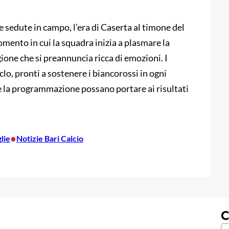
le sedute in campo, l’era di Caserta al timone del
momento in cui la squadra inizia a plasmare la
gione che si preannuncia ricca di emozioni. I
lo, pronti a sostenere i biancorossi in ogni
 e la programmazione possano portare ai risultati
•
lie
Notizie Bari Calcio
C