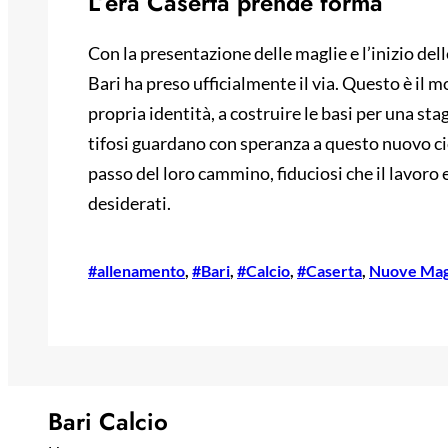
L’era Caserta prende forma
Con la presentazione delle maglie e l’inizio del
Bari ha preso ufficialmente il via. Questo è il 
propria identità, a costruire le basi per una sta
tifosi guardano con speranza a questo nuovo cic
passo del loro cammino, fiduciosi che il lavoro
desiderati.
#allenamento
, 
#Bari
, 
#Calcio
, 
#Caserta
, 
Nuove Mag
Bari Calcio