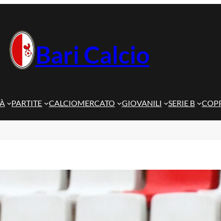
Bari Calcio
TÀ
PARTITE
CALCIOMERCATO
GIOVANILI
SERIE B
COPP