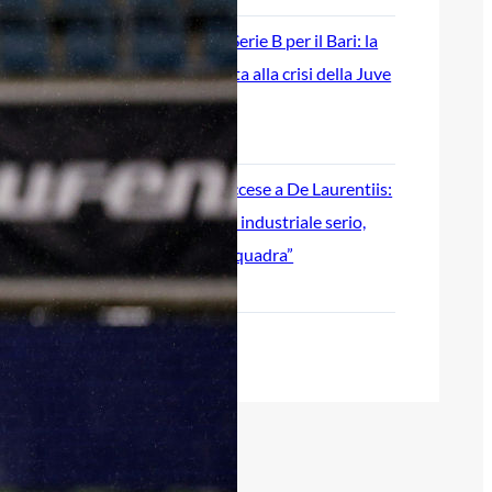
Ripescaggio in Serie B per il Bari: la
speranza è legata alla crisi della Juve
Stabia
28 Maggio 2026
Futuro Bari, Leccese a De Laurentiis:
“Serve un piano industriale serio,
non siamo una seconda squadra”
27 Maggio 2026