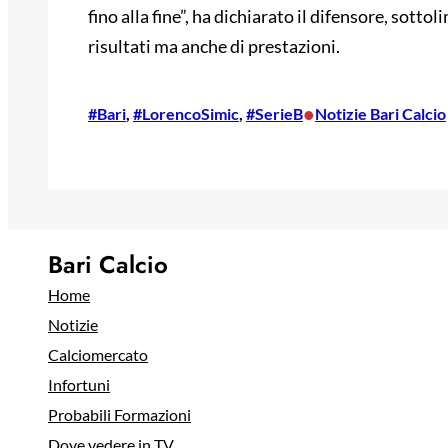
fino alla fine”, ha dichiarato il difensore, sott
risultati ma anche di prestazioni.
•
#Bari
, 
#LorencoSimic
, 
#SerieB
Notizie Bari Calcio
Bari Calcio
Home
Notizie
Calciomercato
Infortuni
Probabili Formazioni
Dove vedere in TV