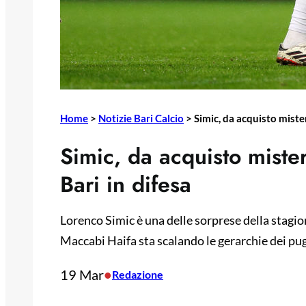
Home
>
Notizie Bari Calcio
>
Simic, da acquisto mister
Simic, da acquisto miste
Bari in difesa
Lorenco Simic è una delle sorprese della stagione
Maccabi Haifa sta scalando le gerarchie dei pugl
19 Mar
•
Redazione