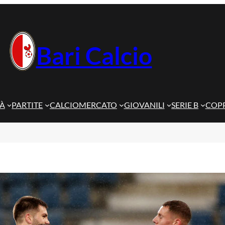
Bari Calcio
TÀ
PARTITE
CALCIOMERCATO
GIOVANILI
SERIE B
COPP