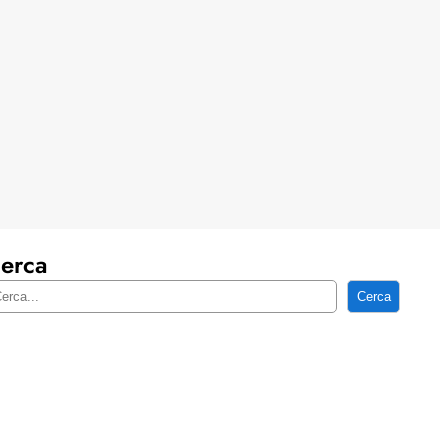
erca
Cerca