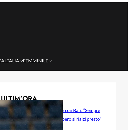
A ITALIA
FEMMINILE
ULTIM’ORA
Gazzi e il legame con Bari: “Sempre
nel mio cuore, spero si rialzi presto”
29 Maggio 2026