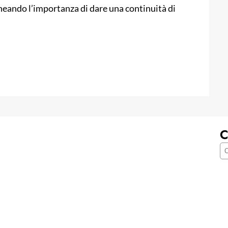
olineando l’importanza di dare una continuità di
C
C
e
r
c
a