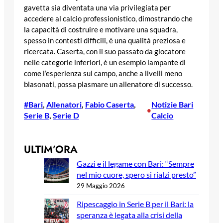
gavetta sia diventata una via privilegiata per
accedere al calcio professionistico, dimostrando che
la capacità di costruire e motivare una squadra,
spesso in contesti difficili, è una qualità preziosa e
ricercata. Caserta, con il suo passato da giocatore
nelle categorie inferiori, è un esempio lampante di
come l’esperienza sul campo, anche a livelli meno
blasonati, possa plasmare un allenatore di successo.
#Bari
, 
Allenatori
, 
Fabio Caserta
, 
Notizie Bari
•
Serie B
, 
Serie D
Calcio
ULTIM’ORA
Gazzi e il legame con Bari: “Sempre
nel mio cuore, spero si rialzi presto”
29 Maggio 2026
Ripescaggio in Serie B per il Bari: la
speranza è legata alla crisi della