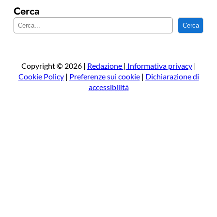
Cerca
C
Cerca
e
r
c
a
Copyright © 2026 |
Redazione
|
Informativa privacy
|
Cookie Policy
|
Preferenze sui cookie
|
Dichiarazione di
accessibilità