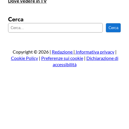
Dove vedere in TV
Cerca
C
Cerca
e
r
c
a
Copyright © 2026 |
Redazione
|
Informativa privacy
|
Cookie Policy
|
Preferenze sui cookie
|
Dichiarazione di
accessibilità