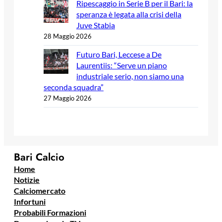
Ripescaggio in Serie B per il Bari: la
speranza è legata alla crisi della
Juve Stabia
28 Maggio 2026
Futuro Bari, Leccese a De
Laurentiis: “Serve un piano
industriale serio, non siamo una
seconda squadra”
27 Maggio 2026
Bari Calcio
Home
Notizie
Calciomercato
Infortuni
Probabili Formazioni