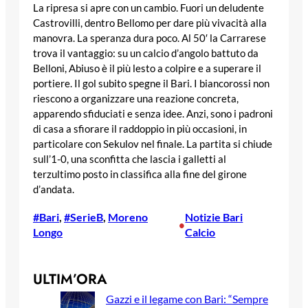
La ripresa si apre con un cambio. Fuori un deludente
Castrovilli, dentro Bellomo per dare più vivacità alla
manovra. La speranza dura poco. Al 50′ la Carrarese
trova il vantaggio: su un calcio d’angolo battuto da
Belloni, Abiuso è il più lesto a colpire e a superare il
portiere. Il gol subito spegne il Bari. I biancorossi non
riescono a organizzare una reazione concreta,
apparendo sfiduciati e senza idee. Anzi, sono i padroni
di casa a sfiorare il raddoppio in più occasioni, in
particolare con Sekulov nel finale. La partita si chiude
sull’1-0, una sconfitta che lascia i galletti al
terzultimo posto in classifica alla fine del girone
d’andata.
#Bari
, 
#SerieB
, 
Moreno
Notizie Bari
•
Longo
Calcio
ULTIM’ORA
Gazzi e il legame con Bari: “Sempre