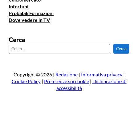
Infortuni
Probabili Formazioni
Dove vedere in TV
Cerca
C
Cerca
e
r
c
a
Copyright © 2026 |
Redazione
|
Informativa privacy
|
Cookie Policy
|
Preferenze sui cookie
|
Dichiarazione di
accessibilità