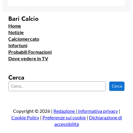
Bari Calcio
Home
Notizie
Calciomercato
Infortuni
Probabili Formazioni
Dove vedere in TV
Cerca
C
Cerca
e
r
c
a
Copyright © 2026 |
Redazione
|
Informativa privacy
|
Cookie Policy
|
Preferenze sui cookie
|
Dichiarazione di
accessibilità