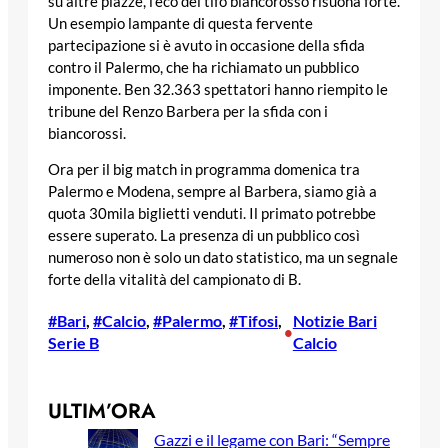
su altre piazze, l’eco del tifo biancorosso risuona forte.
Un esempio lampante di questa fervente
partecipazione si è avuto in occasione della sfida
contro il Palermo, che ha richiamato un pubblico
imponente. Ben 32.363 spettatori hanno riempito le
tribune del Renzo Barbera per la sfida con i
biancorossi.
Ora per il big match in programma domenica tra
Palermo e Modena, sempre al Barbera, siamo già a
quota 30mila biglietti venduti. Il primato potrebbe
essere superato. La presenza di un pubblico così
numeroso non è solo un dato statistico, ma un segnale
forte della vitalità del campionato di B.
#Bari
, 
#Calcio
, 
#Palermo
, 
#Tifosi
, 
Notizie Bari
•
Serie B
Calcio
ULTIM’ORA
Gazzi e il legame con Bari: “Sempre