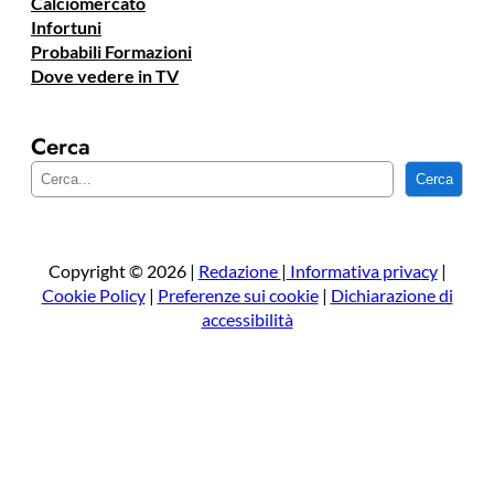
Calciomercato
Infortuni
Probabili Formazioni
Dove vedere in TV
Cerca
C
Cerca
e
r
c
a
Copyright © 2026 |
Redazione
|
Informativa privacy
|
Cookie Policy
|
Preferenze sui cookie
|
Dichiarazione di
accessibilità