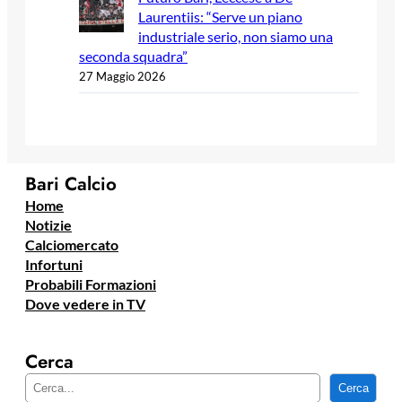
Laurentiis: “Serve un piano
industriale serio, non siamo una
seconda squadra”
27 Maggio 2026
Bari Calcio
Home
Notizie
Calciomercato
Infortuni
Probabili Formazioni
Dove vedere in TV
Cerca
C
Cerca
e