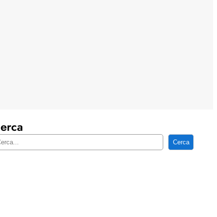
erca
Cerca