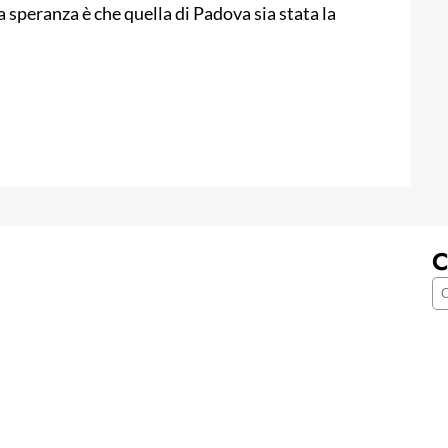
a speranza è che quella di Padova sia stata la
C
C
e
r
c
a