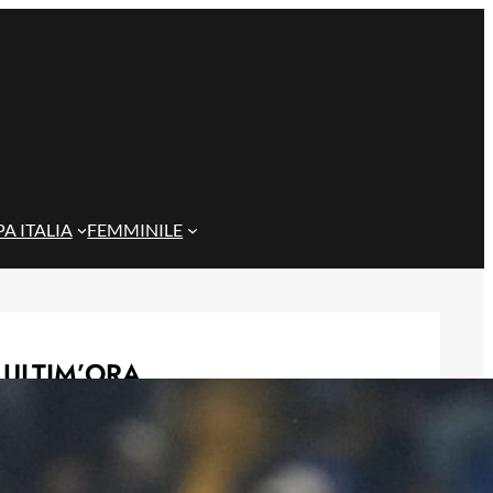
A ITALIA
FEMMINILE
ULTIM’ORA
Gazzi e il legame con Bari: “Sempre
nel mio cuore, spero si rialzi presto”
29 Maggio 2026