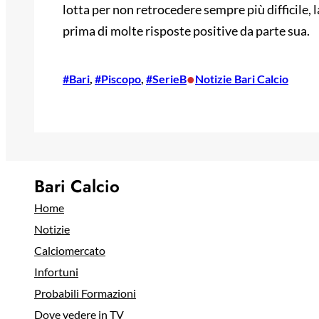
lotta per non retrocedere sempre più difficile, l
prima di molte risposte positive da parte sua.
•
#Bari
, 
#Piscopo
, 
#SerieB
Notizie Bari Calcio
Bari Calcio
Home
Notizie
Calciomercato
Infortuni
Probabili Formazioni
Dove vedere in TV