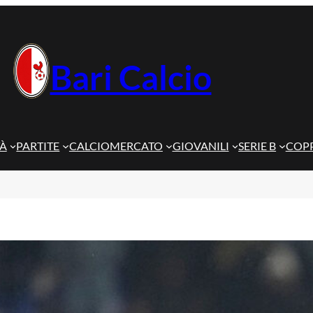
Bari Calcio
TÀ
PARTITE
CALCIOMERCATO
GIOVANILI
SERIE B
COPP