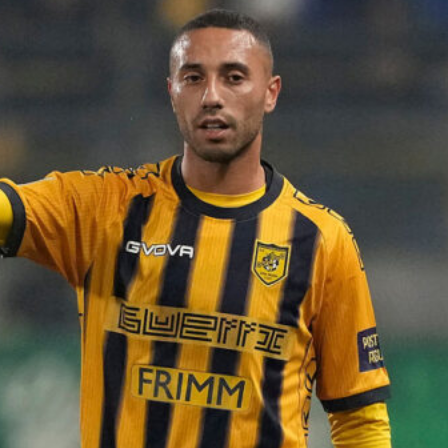
Ripescaggio in Serie B per il Bari: la
speranza è legata alla crisi della Juve
Stabia
28 Maggio 2026
Futuro Bari, Leccese a De Laurentiis:
“Serve un piano industriale serio,
non siamo una seconda squadra”
27 Maggio 2026