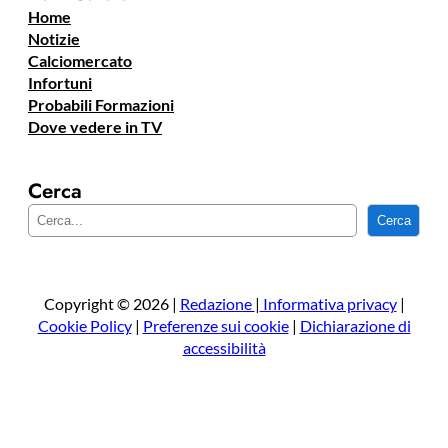
Home
Notizie
Calciomercato
Infortuni
Probabili Formazioni
Dove vedere in TV
Cerca
C
Cerca
e
r
c
a
Copyright © 2026 |
Redazione
|
Informativa privacy
|
Cookie Policy
|
Preferenze sui cookie
|
Dichiarazione di
accessibilità