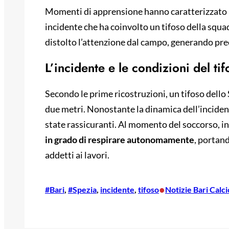
Momenti di apprensione hanno caratterizzato la 
incidente che ha coinvolto un tifoso della sq
distolto l’attenzione dal campo, generando pre
L’incidente e le condizioni del ti
Secondo le prime ricostruzioni, un tifoso dello S
due metri. Nonostante la dinamica dell’incidente
state rassicuranti. Al momento del soccorso, in
in grado di respirare autonomamente
, portand
addetti ai lavori.
•
#Bari
, 
#Spezia
, 
incidente
, 
tifoso
Notizie Bari Calci