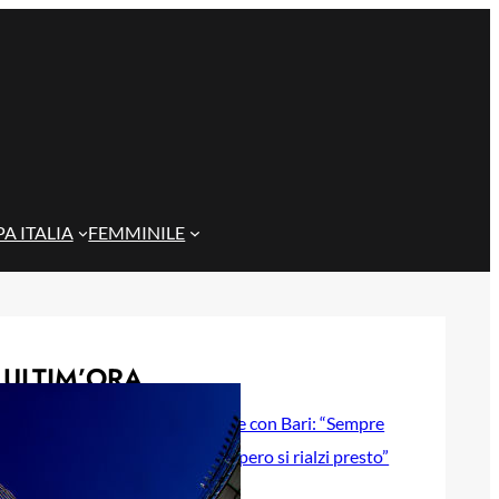
A ITALIA
FEMMINILE
ULTIM’ORA
Gazzi e il legame con Bari: “Sempre
nel mio cuore, spero si rialzi presto”
29 Maggio 2026