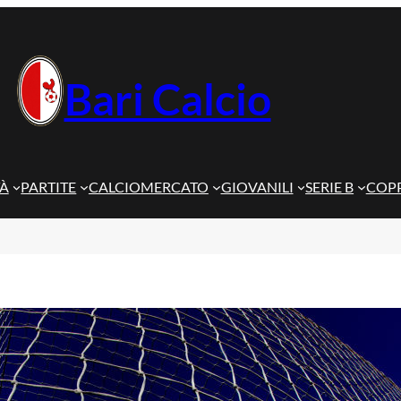
Bari Calcio
TÀ
PARTITE
CALCIOMERCATO
GIOVANILI
SERIE B
COPP