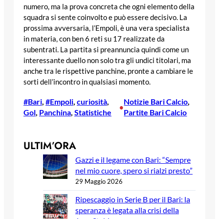
numero, ma la prova concreta che ogni elemento della
squadra si sente coinvolto e può essere decisivo. La
prossima avversaria, l’Empoli, è una vera specialista
in materia, con ben 6 reti su 17 realizzate da
subentrati. La partita si preannuncia quindi come un
interessante duello non solo tra gli undici titolari, ma
anche tra le rispettive panchine, pronte a cambiare le
sorti dell’incontro in qualsiasi momento.
#Bari
, 
#Empoli
, 
curiosità
, 
Notizie Bari Calcio
, 
•
Gol
, 
Panchina
, 
Statistiche
Partite Bari Calcio
ULTIM’ORA
Gazzi e il legame con Bari: “Sempre
nel mio cuore, spero si rialzi presto”
29 Maggio 2026
Ripescaggio in Serie B per il Bari: la
speranza è legata alla crisi della