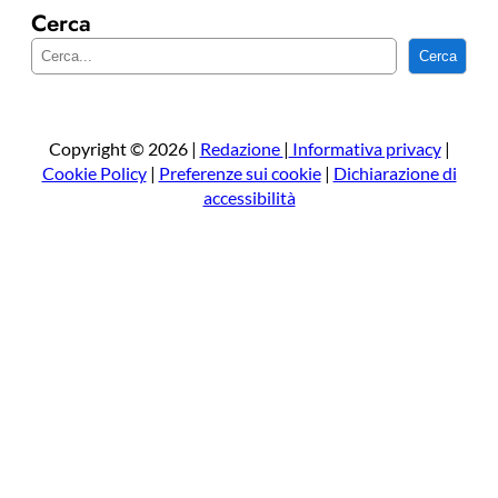
Cerca
C
Cerca
e
r
c
a
Copyright © 2026 |
Redazione
|
Informativa privacy
|
Cookie Policy
|
Preferenze sui cookie
|
Dichiarazione di
accessibilità