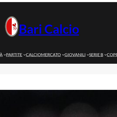
Bari Calcio
TÀ
PARTITE
CALCIOMERCATO
GIOVANILI
SERIE B
COPP