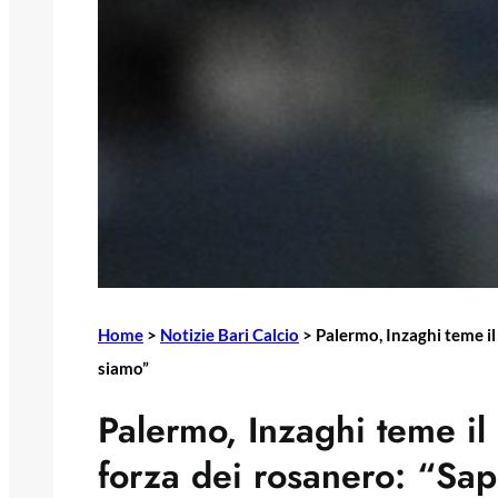
Home
>
Notizie Bari Calcio
>
Palermo, Inzaghi teme il
siamo”
Palermo, Inzaghi teme il
forza dei rosanero: “Sa