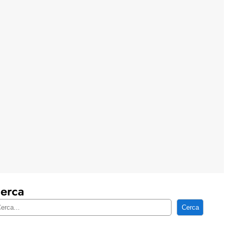
erca
Cerca