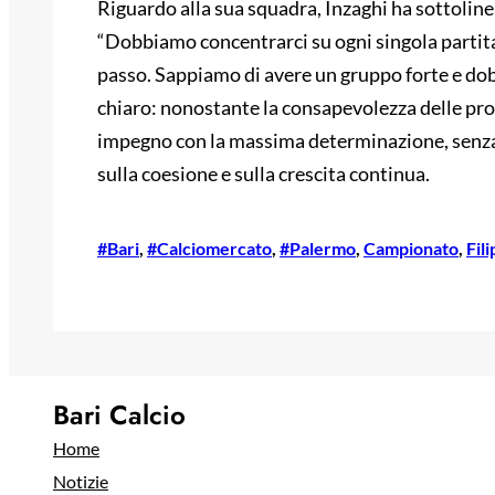
Riguardo alla sua squadra, Inzaghi ha sottolin
“Dobbiamo concentrarci su ogni singola partit
passo. Sappiamo di avere un gruppo forte e do
chiaro: nonostante la consapevolezza delle prop
impegno con la massima determinazione, senza
sulla coesione e sulla crescita continua.
#Bari
, 
#Calciomercato
, 
#Palermo
, 
Campionato
, 
Fil
Bari Calcio
Home
Notizie