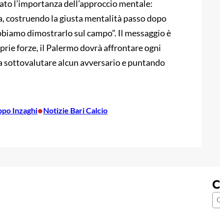
eato l’importanza dell’approccio mentale:
a, costruendo la giusta mentalità passo dopo
bbiamo dimostrarlo sul campo”. Il messaggio è
rie forze, il Palermo dovrà affrontare ogni
 sottovalutare alcun avversario e puntando
•
ippo Inzaghi
Notizie Bari Calcio
C
C
e