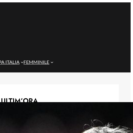
A ITALIA
FEMMINILE
ULTIM’ORA
Gazzi e il legame con Bari: “Sempre
nel mio cuore, spero si rialzi presto”
29 Maggio 2026