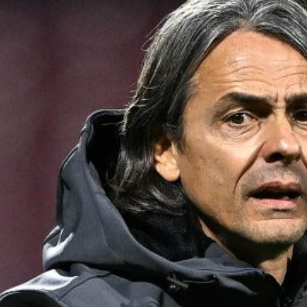
Ripescaggio in Serie B per il Bari: la
speranza è legata alla crisi della Juve
Stabia
28 Maggio 2026
Futuro Bari, Leccese a De Laurentiis:
“Serve un piano industriale serio,
non siamo una seconda squadra”
27 Maggio 2026