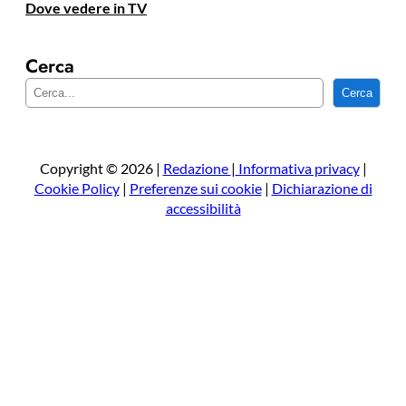
Dove vedere in TV
Cerca
C
Cerca
e
r
c
a
Copyright © 2026 |
Redazione
|
Informativa privacy
|
Cookie Policy
|
Preferenze sui cookie
|
Dichiarazione di
accessibilità