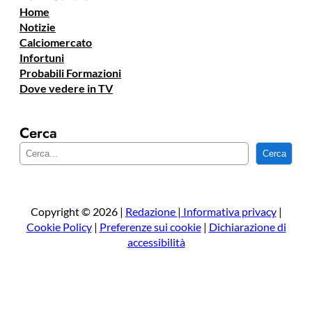
Home
Notizie
Calciomercato
Infortuni
Probabili Formazioni
Dove vedere in TV
Cerca
C
Cerca
e
r
c
a
Copyright © 2026 |
Redazione
|
Informativa privacy
|
Cookie Policy
|
Preferenze sui cookie
|
Dichiarazione di
accessibilità