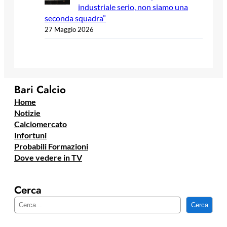
industriale serio, non siamo una
seconda squadra”
27 Maggio 2026
Bari Calcio
Home
Notizie
Calciomercato
Infortuni
Probabili Formazioni
Dove vedere in TV
Cerca
C
Cerca
e
r