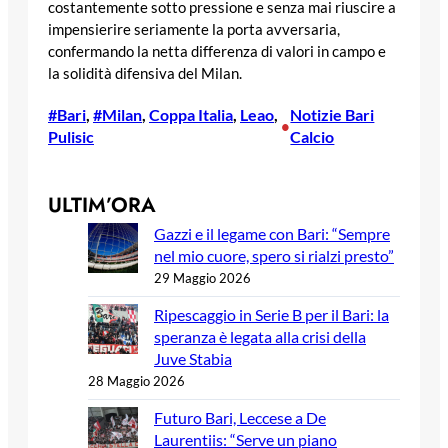
costantemente sotto pressione e senza mai riuscire a
impensierire seriamente la porta avversaria,
confermando la netta differenza di valori in campo e
la solidità difensiva del Milan.
#Bari
, 
#Milan
, 
Coppa Italia
, 
Leao
, 
Notizie Bari
•
Pulisic
Calcio
ULTIM’ORA
Gazzi e il legame con Bari: “Sempre
nel mio cuore, spero si rialzi presto”
29 Maggio 2026
Ripescaggio in Serie B per il Bari: la
speranza è legata alla crisi della
Juve Stabia
28 Maggio 2026
Futuro Bari, Leccese a De
Laurentiis: “Serve un piano